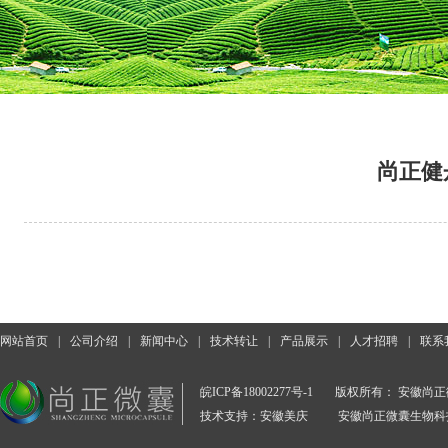
尚正健
网站首页
|
公司介绍
|
新闻中心
|
技术转让
|
产品展示
|
人才招聘
|
联系
皖ICP备18002277号-1
版权所有： 安徽尚
技术支持：安徽美庆
安徽尚正微囊生物科