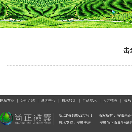
击
网站首页
|
公司介绍
|
新闻中心
|
技术转让
|
产品展示
|
人才招聘
|
联系
皖ICP备18002277号-1
版权所有： 安徽尚
技术支持：安徽美庆
安徽尚正微囊生物科