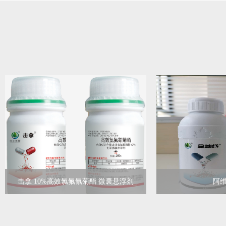
击拿 10%高效氯氟氰菊酯 微囊悬浮剂
阿
1
2
3
4