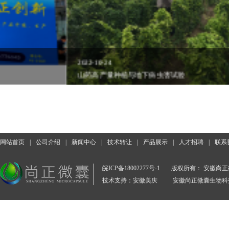
2022-10-24
山药高产量种植与地下病虫害试验
网站首页
|
公司介绍
|
新闻中心
|
技术转让
|
产品展示
|
人才招聘
|
联系
皖ICP备18002277号-1
版权所有： 安徽尚
技术支持：安徽美庆
安徽尚正微囊生物科